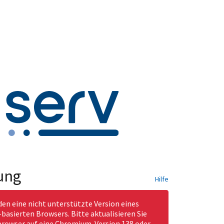
ung
Hilfe
den eine nicht unterstützte Version eines
asierten Browsers. Bitte aktualisieren Sie
rowser auf eine Chromium-Version 138 oder