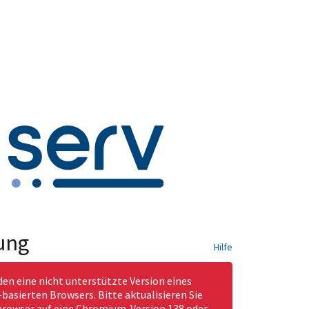
ung
Hilfe
den eine nicht unterstützte Version eines
asierten Browsers. Bitte aktualisieren Sie
rowser auf eine Chromium-Version 138 oder